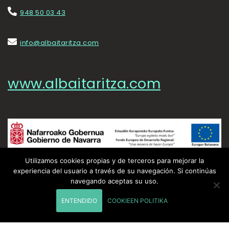
948 50 03 43
info@albaitaritza.com
www.albaitaritza.com
Utilizamos cookies propias y de terceros para mejorar la
experiencia del usuario a través de su navegación. Si continúas
navegando aceptas su uso.
Esta empresa ha recibido una ayuda cofinanciada al 50% por el Fondo
Europeo de Desarrollo Regional a través del Programa Operativo FEDER
ENTENDIDO
COOKIEEN POLITIKA
2014-2020 de Navarra.
Enpresa honek laguntza bat jaso du, erdi bana (%50) finantzatu dutena
Nafarroako Gobernuak eta Eskualde Garapeneko Europako Funtsak,
Nafarroako EGEF 2014-2020 Programa Eragilearen bidez.