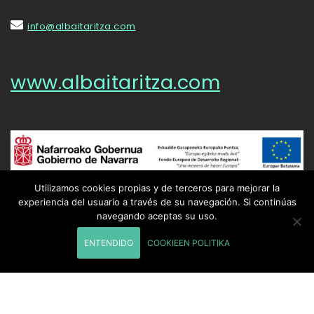
info@albaitaritza.com
www.albaitaritza.com
Utilizamos cookies propias y de terceros para mejorar la
experiencia del usuario a través de su navegación. Si continúas
navegando aceptas su uso.
Esta empresa ha recibido una ayuda cofinanciada al 50% por el Fondo
Europeo de Desarrollo Regional a través del Programa Operativo FEDER
ENTENDIDO
COOKIEEN POLITIKA
2014-2020 de Navarra.
Enpresa honek laguntza bat jaso du, erdi bana (%50) finantzatu dutena
Nafarroako Gobernuak eta Eskualde Garapeneko Europako Funtsak,
Nafarroako EGEF 2014-2020 Programa Eragilearen bidez.