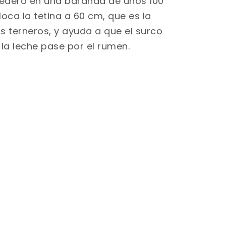
medero en una baranda de unos 100
loca la tetina a 60 cm, que es la
s terneros, y ayuda a que el surco
 la leche pase por el rumen.