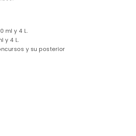
 ml y 4 L.
 y 4 L.
oncursos y su posterior